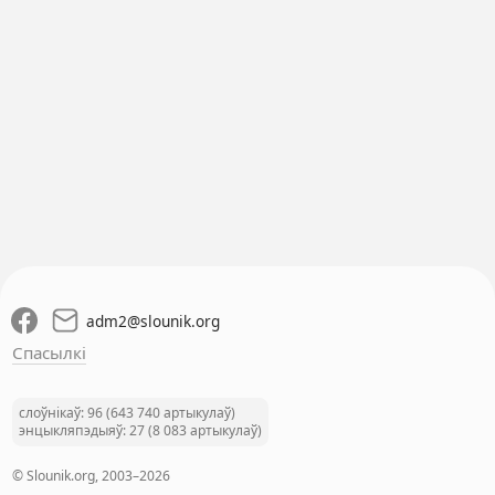
adm2
@
slounik.org
Спасылкі
слоўнікаў: 96 (643 740 артыкулаў)
энцыкляпэдыяў: 27 (8 083 артыкулаў)
© Slounik.org, 2003–2026