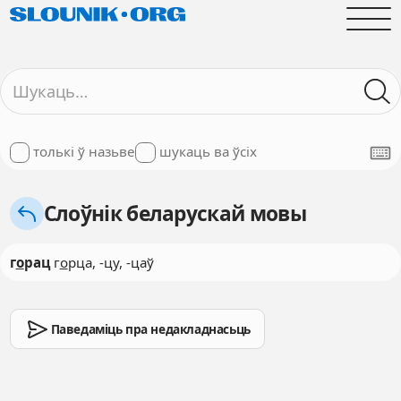
толькі ў назьве
шукаць ва ўсіх
Слоўнік беларускай мовы
г
о
рац
г
о
рца, -цу, -цаў
Паведаміць пра недакладнасьць