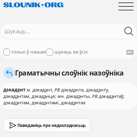
толькі ў назьве
шукаць ва ўсіх
Граматычны слоўнік назоўніка
дэкад
э
нт
м.
дэкад
э
нт,
РВ
дэкад
э
нта, дэкад
э
нту,
дэкад
э
нтам, дэкад
э
нце;
мн.
дэкад
э
нты,
РВ
дэкад
э
нтаў,
дэкад
э
нтам, дэкад
э
нтамі, дэкад
э
нтах
Паведаміць пра недакладнасьць