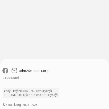
adm2
@
slounik.org
Спасылкі
слоўнікаў: 96 (643 740 артыкулаў)
энцыкляпэдыяў: 27 (8 083 артыкулаў)
© Slounik.org, 2003–2026