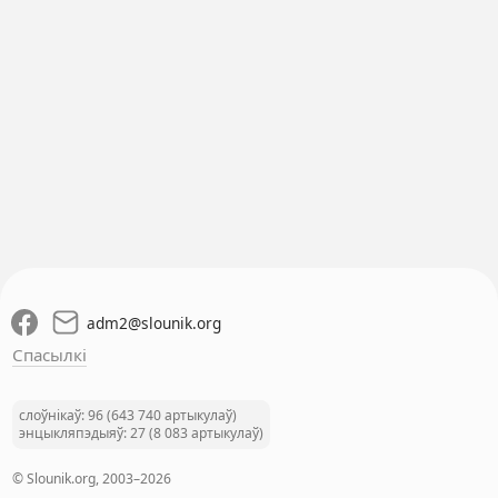
adm2
@
slounik.org
Спасылкі
слоўнікаў: 96 (643 740 артыкулаў)
энцыкляпэдыяў: 27 (8 083 артыкулаў)
© Slounik.org, 2003–2026