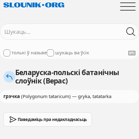
толькі ў назьве
шукаць ва ўсіх
Беларуска-польскі батанічны
слоўнік (Верас)
грэчка
(Polygonum tataricum) — gryka, tatatarka
Паведаміць пра недакладнасьць