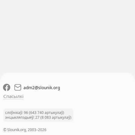
adm2
@
slounik.org
Спасылкі
слоўнікаў: 96 (643 740 артыкулаў)
энцыкляпэдыяў: 27 (8 083 артыкулаў)
© Slounik.org, 2003–2026