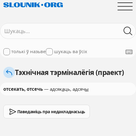
толькі ў назьве
шукаць ва ўсіх
Тэхнічная тэрміналёгія (праект)
отсекать, отсечь
— адсяк
а
ць, адсяч
ы
Паведаміць пра недакладнасьць