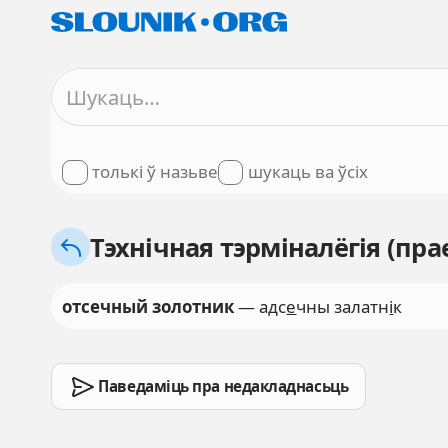
толькі ў назьве
шукаць ва ўсіх
Тэхнічная тэрміналёгія (пра
отсечный золотник
— адс
е
чны залатн
і
к
Паведаміць пра недакладнасьць