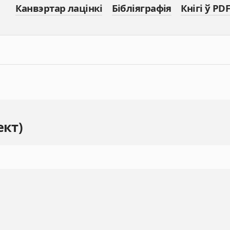
Канвэртар лацінкі
Бібліяграфія
Кнігі ў PDF
ект)