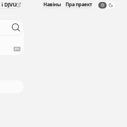
 і DJVU
Навіны
Пра праект