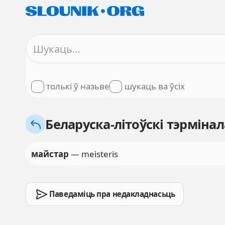
толькі ў назьве
шукаць ва ўсіх
Беларуска-літоўскі тэрмінал
майстар
— meisteris
Паведаміць пра недакладнасьць