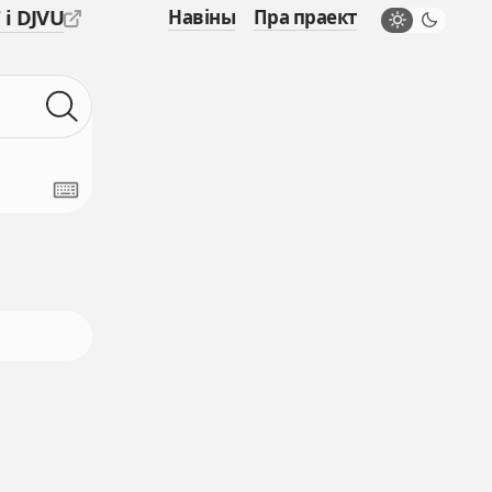
 і DJVU
Навіны
Пра праект