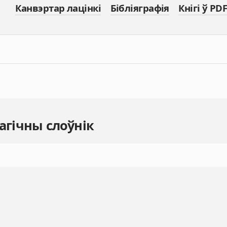
Канвэртар лацінкі
Бібліяграфія
Кнігі ў PDF
агічны слоўнік