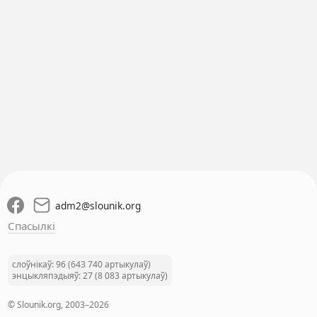
adm2
@
slounik.org
Спасылкі
слоўнікаў: 96 (643 740 артыкулаў)
энцыкляпэдыяў: 27 (8 083 артыкулаў)
© Slounik.org, 2003–2026