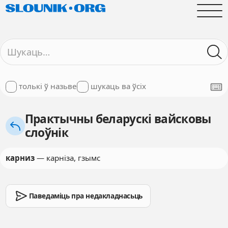
толькі ў назьве
шукаць ва ўсіх
Практычны беларускі вайсковы
слоўнік
карниз
— карніза, гзымс
Паведаміць пра недакладнасьць