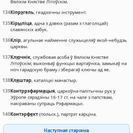
Вялікім Княстве Літоўскім.
134
Кіпр
э
гель
, геадэзічны інструмент.
135
Кір
ы
ліца
, адна з дзвюх (разам з глаголіцай)
славянскіх азбук.
136
Клір
, агульнае найменне служыцеляў якой-небудзь
царквы.
137
Кл
ю
чнік
, службовая асоба ў Вялікім Княстве
Літоўскім; выконваў функцыі вартаўніка, замыкаў на
ноч гарадскую браму і зберагаў ключы ад яе.
138
Кл
я
штар
, каталіцкі манастыр.
139
Контррэфарм
а
цыя
, царкоўна-палітычны рух у
Эўропе сярэдзіны 16-17 ст. на чале з папствам,
накіраваны супраць Рэфармацыі.
140
Контэрф
е
кт
(польск.), партрэт карціна.
Наступная старонка