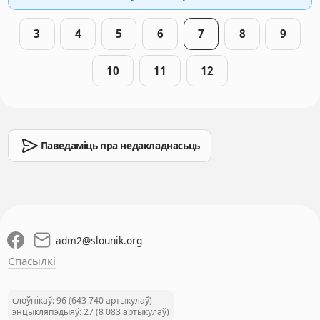
3
4
5
6
7
8
9
10
11
12
Паведаміць пра недакладнасьць
adm2
@
slounik.org
Спасылкі
слоўнікаў: 96 (643 740 артыкулаў)
энцыкляпэдыяў: 27 (8 083 артыкулаў)