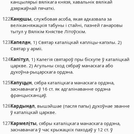
канцылярыі вялікага князя, хавальнік вялікай
дзяржаўнай пячаткі.
122
Кан
ю
шы
, службовая асоба, якая адказвала за
велікакняжацкія табуны і стайні, пазней ганаровы
тытул у Вялікім Княстве Літоўскім.
123
Капел
а
н
, 1) Святар каталіцкай капліцы-капэлы. 2)
Святар у арміі.
124
Капіт
у
л
, 1) Калегія святароў пры біскупе ў каталіцкай
царкве. 2) Агульны сход сябраў манаскага або
духоўна-рыцарскага ордэна.
125
Капуц
ы
н
, сябра каталіцкага манаскага ордэна,
заснаванага ў 16 ст. як адгалінаванне ордэна
францысканцаў.
126
Кардын
а
л
, вышэйшае (пасля папы) духоўнае званне
ў каталіцкай царкве.
127
Кармел
і
ты
, сябры каталіцкага манаскага ордэна,
заснаванага ў час крыжацкіх паходаў у 12 ст. ў