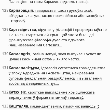
Палесціне на гары Кармель (адсюль назва).
128
Карпар
а
цыя
, таварыства, саюз групоўка асоб,
аб'яднаных агульнасцю прафесійных або саслоўных
інтарэсаў.
129
Картэзі
я
нства
, кірунак у філасофіі і прыродазнаўстве
17-18 ст., тэарэтычнай крыніцай якога былі ідэі
французскага філосафа-дуаліста Р.Дэкарта
(лацінізаванае імя Cartesins…
130
Касмал
о
гія
, галіна навукі, якая вывучае Сусвет як
цэлае і касмічныя сістэмы як яго часткі.
131
Касмапаліт
ы
зм
, ідэалогія сусветнага грамадзянства
ў эпоху Адраджэння і Асветніцтва, накіраваная
супраць феадальнай раздробленасці і вызвалення
асобы ад феадальных пут.…
132
Катэх
і
зіс
, кароткае выкладанне хрысціянскага
веравучэння ў форме пытанняў і адказаў.
133
Каштал
я
н
, камендант замка, памочнік ваяводы ў