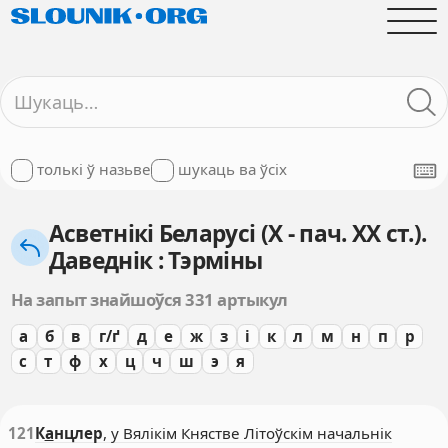
толькі ў назьве
шукаць ва ўсіх
Асветнікі Беларусі (X - пач. XX ст.).
Даведнік : Тэрміны
На запыт знайшоўся 331 артыкул
а
б
в
г/ґ
д
е
ж
з
і
к
л
м
н
п
р
с
т
ф
х
ц
ч
ш
э
я
121
К
а
нцлер
, у Вялікім Княстве Літоўскім начальнік