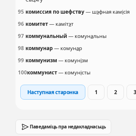
95
комиссия по шефству
— ш
э
фная кам
і
сія
96
комитет
— каміт
э
т
97
коммунальный
— комун
а
льны
98
коммунар
— комун
а
р
99
коммунизм
— комун
і
зм
100
коммунист
— комун
і
сты
Наступная старонка
1
2
Паведаміць пра недакладнасьць