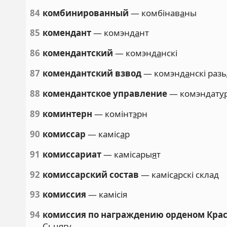
84
комбинированный
— комбінав
а
ны
85
комендант
— комэнд
а
нт
86
комендантский
— комэнд
а
нскі
87
комендантский взвод
— комэнд
а
нскі раз
88
комендантское управление
— комэндат
у
89
коминтерн
— комінт
э
рн
90
комиссар
— каміс
а
р
91
комиссариат
— камісары
я
т
92
комиссарский состав
— каміс
а
рскі склад
93
комиссия
— камісія
94
комиссия по награждению орденом Кра
Сьцягу