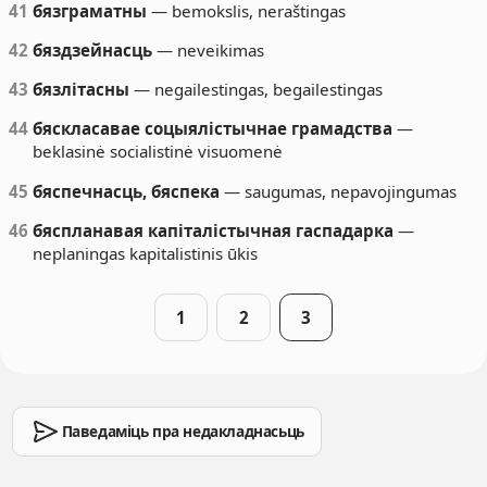
41
бязграматны
— bemokslis, neraštingas
42
бяздзейнасць
— neveikimas
43
бязлітасны
— negailestingas, begailestingas
44
бяскласавае соцыялістычнае грамадства
—
beklasinė socialistinė visuomenė
45
бяспечнасць, бяспека
— saugumas, nepavojingumas
46
бяспланавая капіталістычная гаспадарка
—
neplaningas kapitalistinis ūkis
1
2
3
Паведаміць пра недакладнасьць