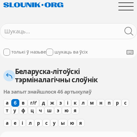
толькі ў назьве
шукаць ва ўсіх
Беларуска-літоўскі
тэрміналагічны слоўнік
На запыт знайшлося 46 артыкулаў
а
б
в
г/ґ
д
ж
з
і
к
л
м
н
п
р
с
т
у
ф
ц
ч
ш
э
ю
я
а
е
і
л
р
с
у
ы
ю
я