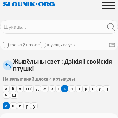
толькі ў назьве
шукаць ва ўсіх
Жывёльны свет : Дзікія і свойскія
птушкі
На запыт знайшлося 4 артыкулы
а
б
в
г/ґ
д
ж
з
і
к
л
п
р
с
у
ц
ч
ш
а
н
о
р
у