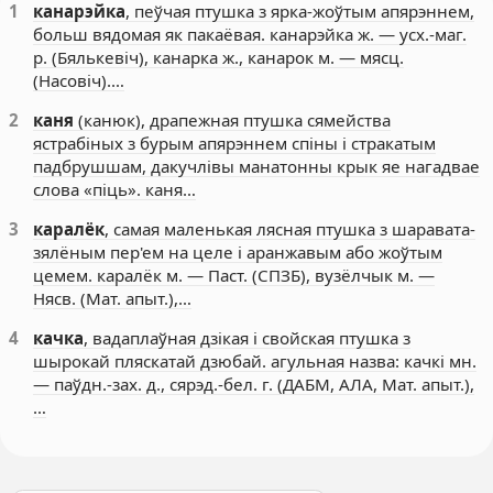
1
канарэйка
, пеўчая птушка з ярка-жоўтым апярэннем,
больш вядомая як пакаёвая. канарэйка ж. — усх.-маг.
р. (Бялькевіч), канарка ж., канарок м. — мясц.
(Насовіч).…
2
каня
(канюк), драпежная птушка сямейства
ястрабіных з бурым апярэннем спіны і стракатым
падбрушшам, дакучлівы манатонны крык яе нагадвае
слова «піць». каня…
3
каралёк
, самая маленькая лясная птушка з шаравата-
зялёным пер'ем на целе і аранжавым або жоўтым
цемем. каралёк м. — Паст. (СПЗБ), вузёлчык м. —
Нясв. (Мат. апыт.),…
4
качка
, вадаплаўная дзікая і свойская птушка з
шырокай пляскатай дзюбай. агульная назва: качкі мн.
— паўдн.-зах. д., сярэд.-бел. г. (ДАБМ, АЛА, Мат. апыт.),
…