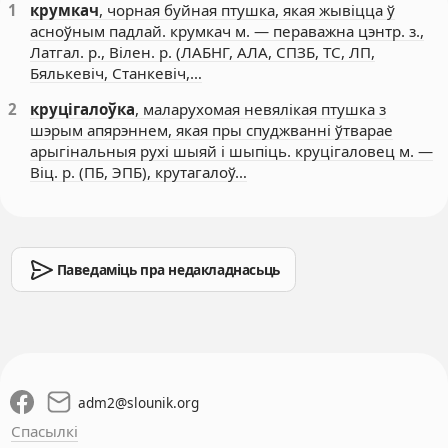
1
крумкач
, чорная буйная птушка, якая жывіцца ў
асноўным падлай. крумкач м. — пераважна цэнтр. з.,
Латгал. р., Вілен. р. (ЛАБНГ, АЛА, СПЗБ, ТС, ЛП,
Бялькевіч, Станкевіч,…
2
круцігалоўка
, маларухомая невялікая птушка з
шэрым апярэннем, якая пры спуджванні ўтварае
арыгінальныя рухі шыяй і шыпіць. круцігаловец м. —
Віц. р. (ПБ, ЭПБ), крутагалоў…
Паведаміць пра недакладнасьць
adm2
@
slounik.org
Спасылкі