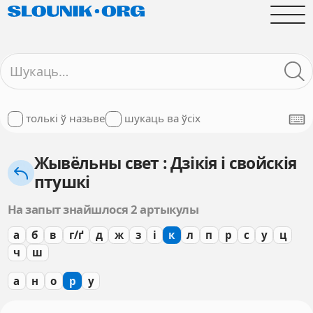
толькі ў назьве
шукаць ва ўсіх
Жывёльны свет : Дзікія і свойскія
птушкі
На запыт знайшлося 2 артыкулы
а
б
в
г/ґ
д
ж
з
і
к
л
п
р
с
у
ц
ч
ш
а
н
о
р
у