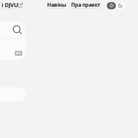
 і DJVU
Навіны
Пра праект