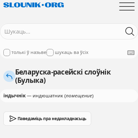
толькі ў назьве
шукаць ва ўсіх
Беларуска-расейскі слоўнік
(Булыка)
індычнік
— индюшатник (
помещение
)
Паведаміць пра недакладнасьць