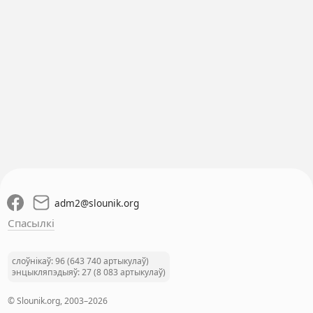
adm2
@
slounik.org
Спасылкі
слоўнікаў: 96 (643 740 артыкулаў)
энцыкляпэдыяў: 27 (8 083 артыкулаў)
© Slounik.org, 2003–2026