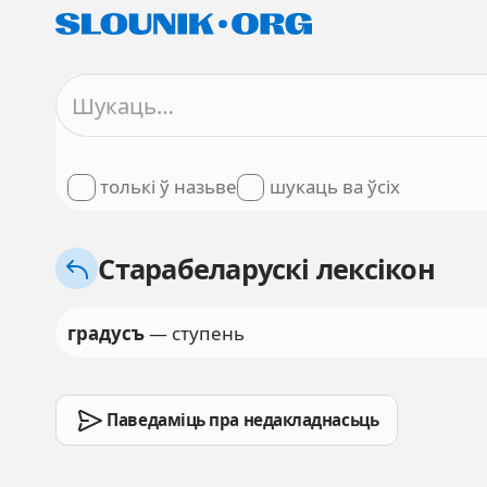
толькі ў назьве
шукаць ва ўсіх
Старабеларускі лексікон
градусъ
— ступень
Паведаміць пра недакладнасьць