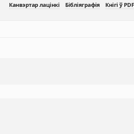
Канвэртар лацінкі
Бібліяграфія
Кнігі ў PDF