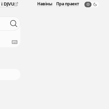
 і DJVU
Навіны
Пра праект