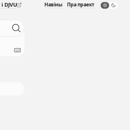
 і DJVU
Навіны
Пра праект