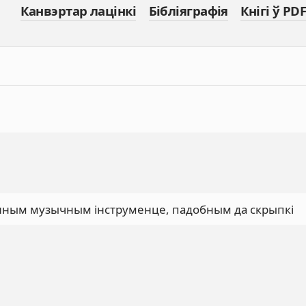
Канвэртар лацінкі
Бібліяграфія
Кнігі ў PDF
трунным музычным інструменце, падобным да скрыпкі