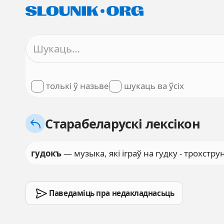
толькі ў назьве
шукаць ва ўсіх
Старабеларускі лексікон
гудокъ
— музыка, які іграў на гудку - трохс
Паведаміць пра недакладнасьць