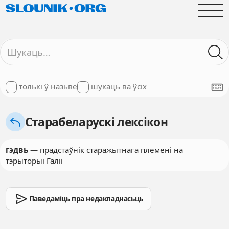
толькі ў назьве
шукаць ва ўсіх
Старабеларускі лексікон
гэдвь
— прадстаўнік старажытнага племені на
тэрыторыі Галіі
Паведаміць пра недакладнасьць