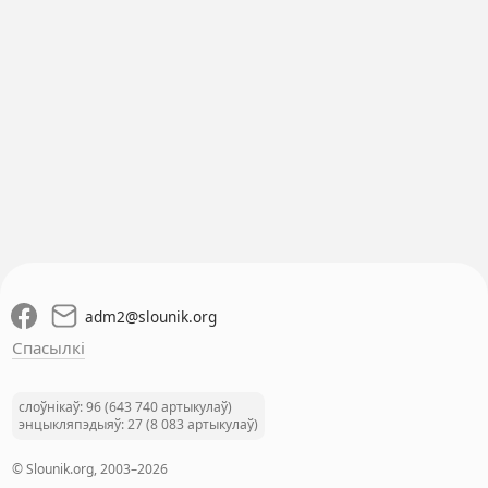
adm2
@
slounik.org
Спасылкі
слоўнікаў: 96 (643 740 артыкулаў)
энцыкляпэдыяў: 27 (8 083 артыкулаў)
© Slounik.org, 2003–2026