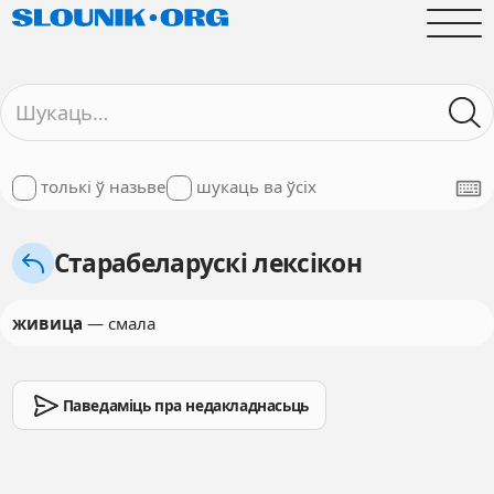
толькі ў назьве
шукаць ва ўсіх
Старабеларускі лексікон
живица
— смала
Паведаміць пра недакладнасьць