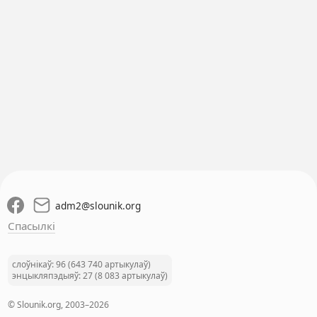
adm2
@
slounik.org
Спасылкі
слоўнікаў: 96 (643 740 артыкулаў)
энцыкляпэдыяў: 27 (8 083 артыкулаў)
© Slounik.org, 2003–2026