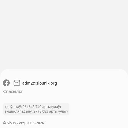
adm2
@
slounik.org
Спасылкі
слоўнікаў: 96 (643 740 артыкулаў)
энцыкляпэдыяў: 27 (8 083 артыкулаў)
© Slounik.org, 2003–2026