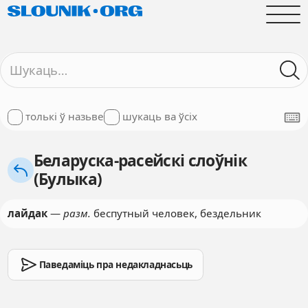
толькі ў назьве
шукаць ва ўсіх
Беларуска-расейскі слоўнік
(Булыка)
лайдак
—
разм.
беспутный человек, бездельник
Паведаміць пра недакладнасьць