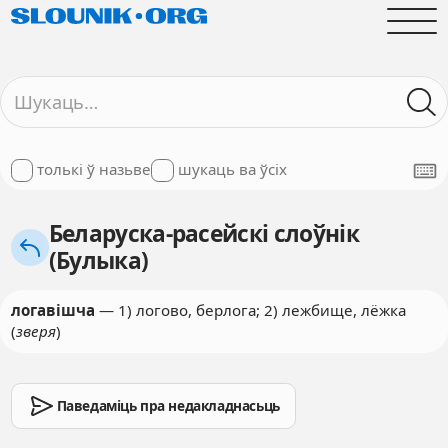
толькі ў назьве
шукаць ва ўсіх
Беларуска-расейскі слоўнік
(Булыка)
логавішча
— 1) логово, берлога; 2) лежбище, лёжка
(
зверя
)
Паведаміць пра недакладнасьць