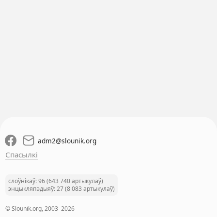
adm2
@
slounik.org
Спасылкі
слоўнікаў: 96 (643 740 артыкулаў)
энцыкляпэдыяў: 27 (8 083 артыкулаў)
© Slounik.org, 2003–2026