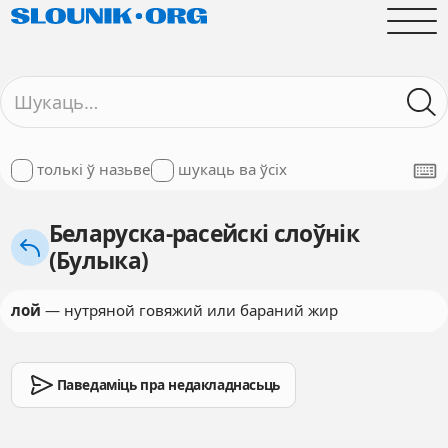
толькі ў назьве
шукаць ва ўсіх
Беларуска-расейскі слоўнік
(Булыка)
лой
— нутряной говяжий или бараний жир
Паведаміць пра недакладнасьць