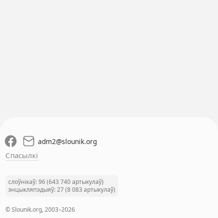
adm2
@
slounik.org
Спасылкі
слоўнікаў: 96 (643 740 артыкулаў)
энцыкляпэдыяў: 27 (8 083 артыкулаў)
© Slounik.org, 2003–2026