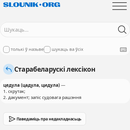
толькі ў назьве
шукаць ва ўсіх
Старабеларускі лексікон
цедула (цадула, цидула)
—
1. скрутак;
2. дакумент; запіс судовага рашэння
Паведаміць пра недакладнасьць