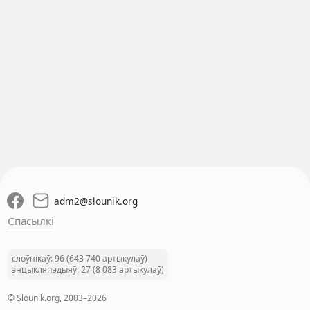
adm2
@
slounik.org
Спасылкі
слоўнікаў: 96 (643 740 артыкулаў)
энцыкляпэдыяў: 27 (8 083 артыкулаў)
© Slounik.org, 2003–2026