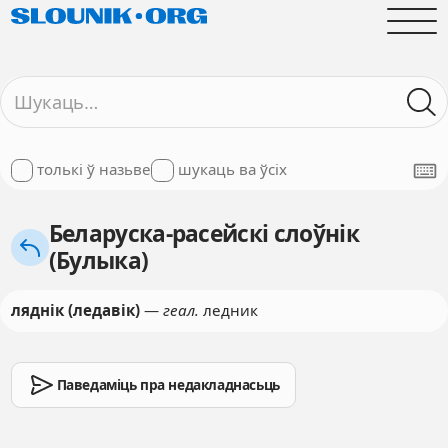
толькі ў назьве
шукаць ва ўсіх
Беларуска-расейскі слоўнік
(Булыка)
ляднік (ледавік)
—
геал.
ледник
Паведаміць пра недакладнасьць