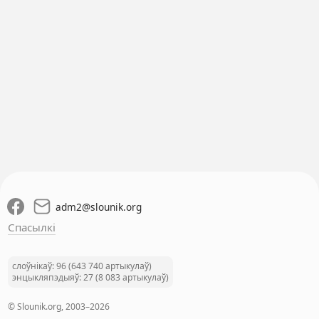
adm2
@
slounik.org
Спасылкі
слоўнікаў: 96 (643 740 артыкулаў)
энцыкляпэдыяў: 27 (8 083 артыкулаў)
© Slounik.org, 2003–2026