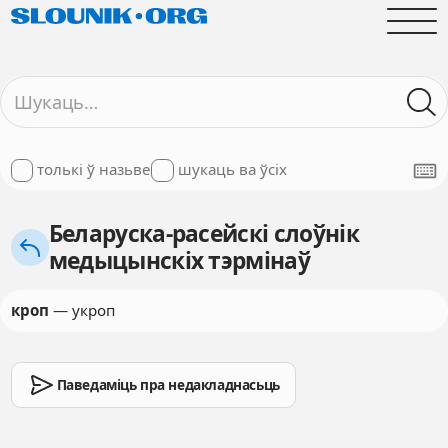
толькі ў назьве
шукаць ва ўсіх
Беларуска-расейскі слоўнік
медыцынскіх тэрмінаў
кроп
— укроп
Паведаміць пра недакладнасьць