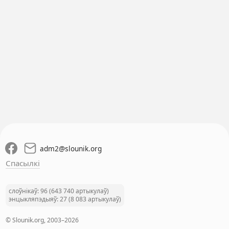
adm2
@
slounik.org
Спасылкі
слоўнікаў: 96 (643 740 артыкулаў)
энцыкляпэдыяў: 27 (8 083 артыкулаў)
© Slounik.org, 2003–2026