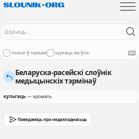
толькі ў назьве
шукаць ва ўсіх
Беларуска-расейскі слоўнік
медыцынскіх тэрмінаў
кульгаць
— хромать
Паведаміць пра недакладнасьць