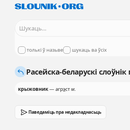
толькі ў назьве
шукаць ва ўсіх
Расейска-беларускі слоўнік
крыжовник
— агр
э
ст
м.
Паведаміць пра недакладнасьць