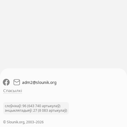
adm2
@
slounik.org
Спасылкі
слоўнікаў: 96 (643 740 артыкулаў)
энцыкляпэдыяў: 27 (8 083 артыкулаў)
© Slounik.org, 2003–2026