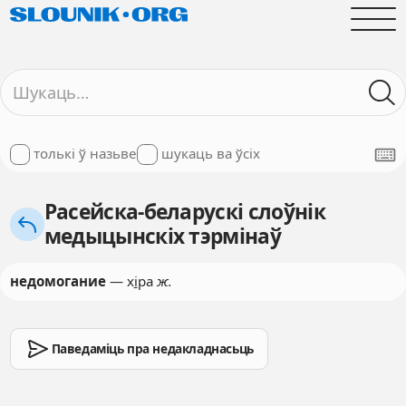
толькі ў назьве
шукаць ва ўсіх
Расейска-беларускі слоўнік
медыцынскіх тэрмінаў
недомогание
— х
і
ра
ж.
Паведаміць пра недакладнасьць