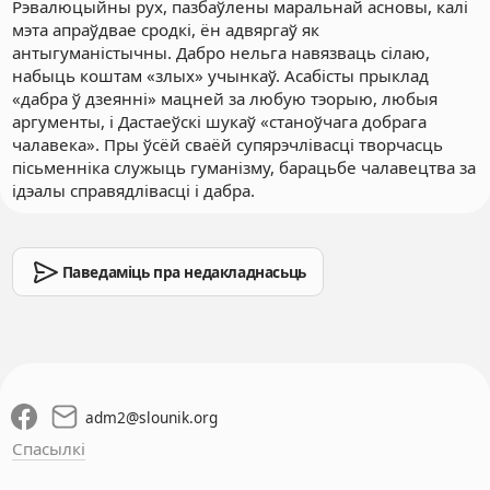
Рэвалюцыйны рух, пазбаўлены маральнай асновы, калі
мэта апраўдвае сродкі, ён адвяргаў як
антыгуманістычны. Дабро нельга навязваць сілаю,
набыць коштам «злых» учынкаў. Асабісты прыклад
«дабра ў дзеянні» мацней за любую тэорыю, любыя
аргументы, і Дастаеўскі шукаў «станоўчага добрага
чалавека». Пры ўсёй сваёй супярэчлівасці творчасць
пісьменніка служыць гуманізму, барацьбе чалавецтва за
ідэалы справядлівасці і дабра.
Паведаміць пра недакладнасьць
adm2
@
slounik.org
Спасылкі