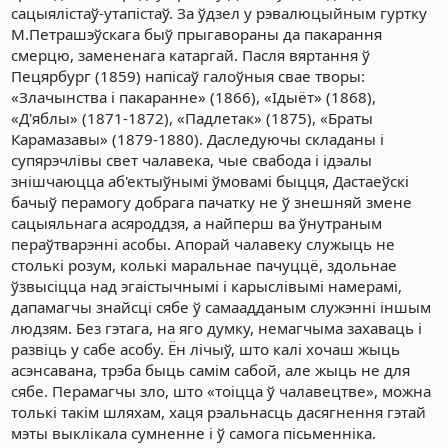
сацыялістаў-утапістаў. За ўдзел у рэвалюцыйным гуртку
М.Петрашэўскага быў прыгавораны да пакарання
смерцю, замененага катаргай. Пасля вяртання ў
Пецярбург (1859) напісаў галоўныя свае творы:
«Злачынства і пакаранне» (1866), «Ідыёт» (1868),
«Д'яблы» (1871-1872), «Падлетак» (1875), «Браты
Карамазавы» (1879-1880). Даследуючы складаны і
супярэчлівы свет чалавека, чые свабода і ідэалы
знішчаюцца аб'ектыўнымі ўмовамі быцця, Дастаеўскі
бачыў перамогу добрага пачатку не ў знешняй змене
сацыяльнага асяроддзя, а найперш ва ўнутраным
пераўтварэнні асобы. Апорай чалавеку служыць не
столькі розум, колькі маральнае пачуццё, здольнае
ўзвысіцца над эгаістычнымі і карыслівымі намерамі,
дапамагчы знайсці сябе ў самаадданым служэнні іншым
людзям. Без гэтага, на яго думку, немагчыма захаваць і
развіць у сабе асобу. Ён лічыў, што калі хочаш жыць
асэнсавана, трэба быць самім сабой, але жыць не для
сябе. Перамагчы зло, што «тоіцца ў чалавецтве», можна
толькі такім шляхам, хаця рэальнасць дасягнення гэтай
мэты выклікала сумненне і ў самога пісьменніка.