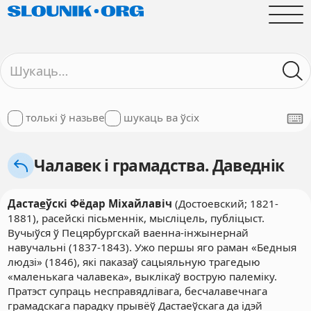
толькі ў назьве
шукаць ва ўсіх
Чалавек і грамадства. Даведнік
Даста
е
ўскі Фёдар Міхайлавіч
(Достоевский; 1821-
1881), расейскі пісьменнік, мысліцель, публіцыст.
Вучыўся ў Пецярбургскай ваенна-інжынернай
навучальні (1837-1843). Ужо першы яго раман «Бедныя
людзі» (1846), які паказаў сацыяльную трагедыю
«маленькага чалавека», выклікаў вострую палеміку.
Пратэст супраць несправядлівага, бесчалавечнага
грамадскага парадку прывёў Дастаеўскага да ідэй