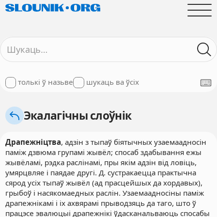
толькі ў назьве
шукаць ва ўсіх
Экалагічны слоўнік
Драпежніцтва
, адзін з тыпаў біятычных узаемаадносін
паміж дзвюма групамі жывёл; спосаб здабывання ежы
жывёламі, рэдка раслінамі, пры якім адзін від ловіць,
умярцвляе і паядае другі. Д. сустракаецца практычна
сярод усіх тыпаў жывёл (ад прасцейшых да хордавых),
грыбоў і насякомаедных раслін. Узаемаадносіны паміж
драпежнікамі і іх ахвярамі прыводзяць да таго, што ў
працэсе эвалюцыі драпежнікі ўдасканальваюць спосабы