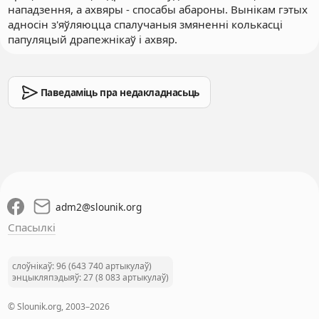
нападзення, а ахвяры - спосабы абароны. Вынікам гэтых
адносін з'яўляюцца спалучаныя змяненні колькасці
папуляцый драпежнікаў і ахвяр.
Паведаміць пра недакладнасьць
adm2
@
slounik.org
Спасылкі
слоўнікаў: 96 (643 740 артыкулаў)
энцыкляпэдыяў: 27 (8 083 артыкулаў)
© Slounik.org, 2003–2026