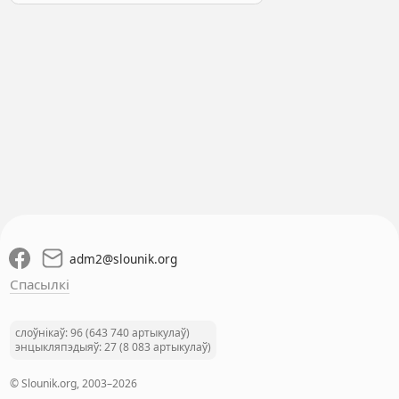
adm2
@
slounik.org
Спасылкі
слоўнікаў: 96 (643 740 артыкулаў)
энцыкляпэдыяў: 27 (8 083 артыкулаў)
© Slounik.org, 2003–2026