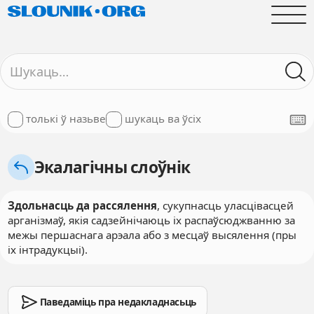
толькі ў назьве
шукаць ва ўсіх
Экалагічны слоўнік
Здольнасць да рассялення
, сукупнасць уласцівасцей
арганізмаў, якія садзейнічаюць іх распаўсюджванню за
межы першаснага арэала або з месцаў высялення (пры
іх інтрадукцыі).
Паведаміць пра недакладнасьць