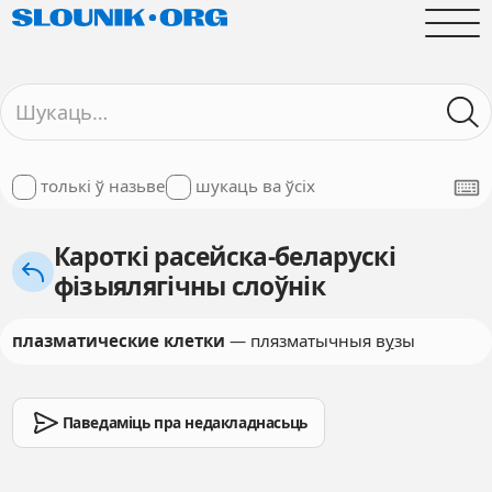
толькі ў назьве
шукаць ва ўсіх
Кароткі расейска-беларускі
фізыялягічны слоўнік
плазматические клетки
— плязматычныя в
у
зы
Паведаміць пра недакладнасьць