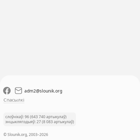
adm2
@
slounik.org
Спасылкі
слоўнікаў: 96 (643 740 артыкулаў)
энцыкляпэдыяў: 27 (8 083 артыкулаў)
© Slounik.org, 2003–2026