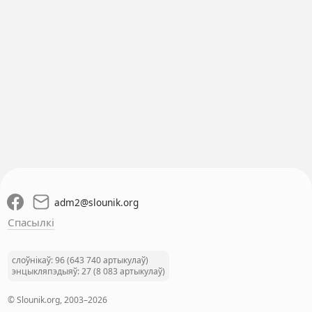
adm2
@
slounik.org
Спасылкі
слоўнікаў: 96 (643 740 артыкулаў)
энцыкляпэдыяў: 27 (8 083 артыкулаў)
© Slounik.org, 2003–2026