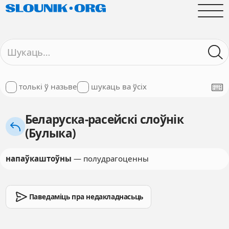
толькі ў назьве
шукаць ва ўсіх
Беларуска-расейскі слоўнік
(Булыка)
напаўкаштоўны
— полудрагоценны
Паведаміць пра недакладнасьць