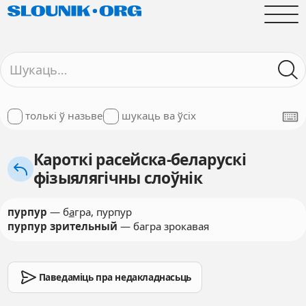
толькі ў назьве
шукаць ва ўсіх
Кароткі расейска-беларускі
фізыялягічны слоўнік
пурпур
— б
а
гра, пурпур
пурпур зрительный
— багра зрокавая
Паведаміць пра недакладнасьць