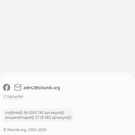
adm2
@
slounik.org
Спасылкі
слоўнікаў: 96 (643 740 артыкулаў)
энцыкляпэдыяў: 27 (8 083 артыкулаў)
© Slounik.org, 2003–2026