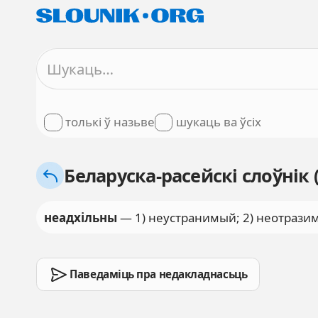
толькі ў назьве
шукаць ва ўсіх
Беларуска-расейскі слоўнік 
неадхільны
— 1) неустранимый; 2) неотрази
Паведаміць пра недакладнасьць