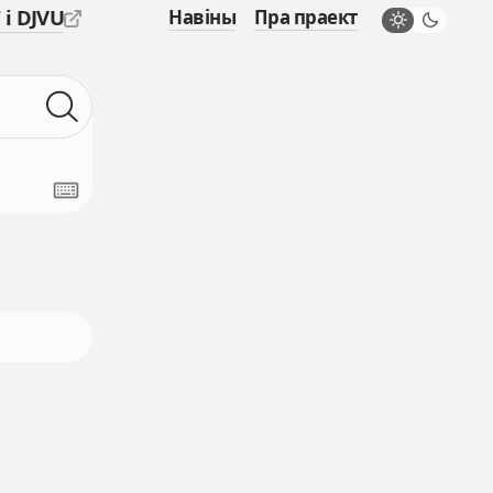
 і DJVU
Навіны
Пра праект