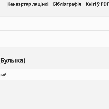
Канвэртар лацінкі
Бібліяграфія
Кнігі ў PDF
(Булыка)
мый