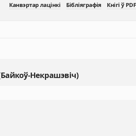
Канвэртар лацінкі
Бібліяграфія
Кнігі ў PDF
 (Байкоў-Некрашэвіч)