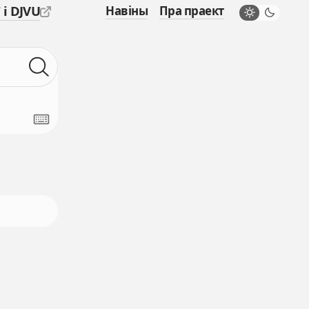
 і DJVU
Навіны
Пра праект