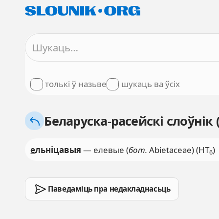
толькі ў назьве
шукаць ва ўсіх
Беларуска-расейскі слоўнік
е
льніцавыя
— елевые (
бот.
Abietaceae) (НТ
)
6
Паведаміць пра недакладнасьць