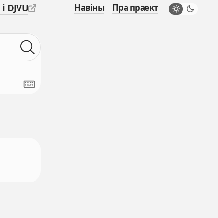
 і DJVU
Навіны
Пра праект