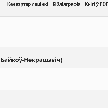
Канвэртар лацінкі
Бібліяграфія
Кнігі ў PDF
 (Байкоў-Некрашэвіч)