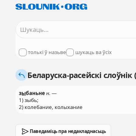
толькі ў назьве
шукаць ва ўсіх
Беларуска-расейскі слоўнік
з
ы
баньне
н.
—
1) зыбь;
2) колебание, колыхание
Паведаміць пра недакладнасьць