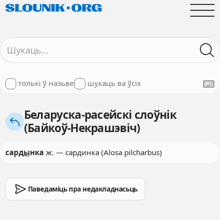
толькі ў назьве
шукаць ва ўсіх
Беларуска-расейскі слоўнік
(Байкоў-Некрашэвіч)
сард
ы
нка
ж.
— сардинка (Alosa pilcharbus)
Паведаміць пра недакладнасьць