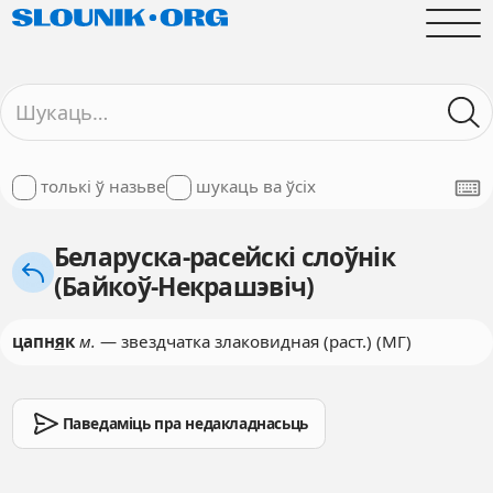
толькі ў назьве
шукаць ва ўсіх
Беларуска-расейскі слоўнік
(Байкоў-Некрашэвіч)
цапн
я
к
м.
— звездчатка злаковидная (раст.) (МГ)
Паведаміць пра недакладнасьць