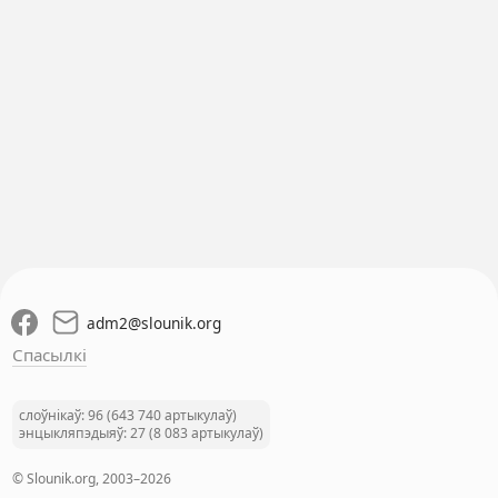
adm2
@
slounik.org
Спасылкі
слоўнікаў: 96 (643 740 артыкулаў)
энцыкляпэдыяў: 27 (8 083 артыкулаў)
© Slounik.org, 2003–2026