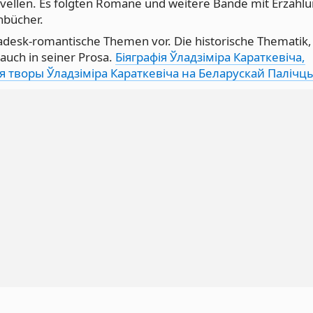
vellen. Es folgten Romane und weitere Bände mit Erzähl
hbücher.
ladesk-romantische Themen vor. Die historische Thematik,
auch in seiner Prosa.
Біяграфія Ўладзіміра Караткевіча,
 творы Ўладзіміра Караткевіча на Беларускай Палічц