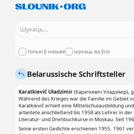
толькі ў назьве
шукаць ва ўсіх
Belarussische Schriftsteller
Karatkievič Uładzimir
(Караткевіч Уладзімір), g
Während des Krieges war die Familie im Gebiet v
Karatkievič erhielt eine Mittelschulausbildung un
arbeitete anschließend bis 1958 als Lehrer in de
Literatur- und Drehbuchkurse in Moskau. Seit 1962
Seine ersten Gedichte erschienen 1955. 1961 veröf