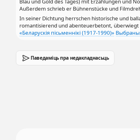
Blau und Gold des Tages) mit Erzählungen und No
Außerdem schrieb er Bühnenstücke und Filmdre
In seiner Dichtung herrschen historische und bal
romantisierend und abenteuerbetont, überwiegt 
«Беларускія пісьменнікі (1917-1990)»
Выбраныя
Паведаміць пра недакладнасьць