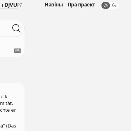
 і DJVU
Навіны
Пра праект
.
ück.
sität,
chte er
ia" (Das