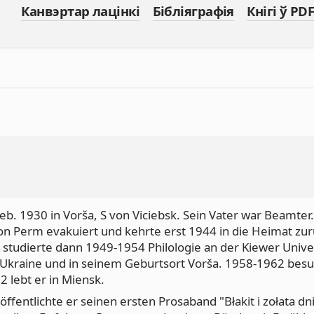
Канвэртар лацінкі
Бібліяграфія
Кнігі ў PDF
eb. 1930 in Vorša, S von Viciebsk. Sein Vater war Beamter
on Perm evakuiert und kehrte erst 1944 in die Heimat zur
d studierte dann 1949-1954 Philologie an der Kiewer Univer
r Ukraine und in seinem Geburtsort Vorša. 1958-1962 besu
 lebt er in Miensk.
fentlichte er seinen ersten Prosaband "Błakit i zołata dn