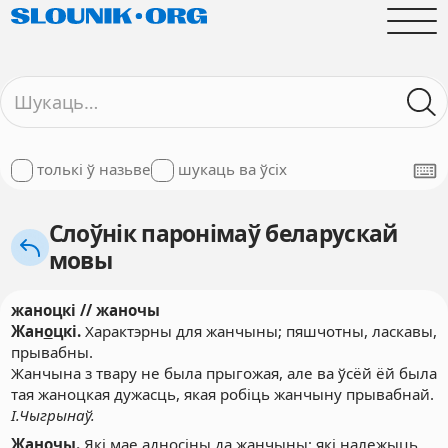
толькі ў назьве
шукаць ва ўсіх
Слоўнік паронімаў беларускай
мовы
жаноцкі // жаночы
Жан
о
цкі.
Характэрны для жанчыны; пяшчотны, ласкавы,
прывабны.
Жанчына з твару не была прыгожая, але ва ўсёй ёй была
тая жаноцкая дужасць, якая робіць жанчыну прывабнай.
І.Чыгрынаў.
Жан
о
чы.
Які мае адносіны да жанчыны; які належыць