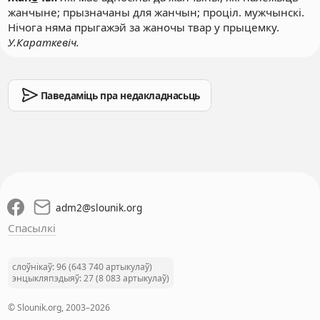
жанчыне; прызначаны для жанчын;
проціл
. мужчынскі.
Нічога няма прыгажэй за жаночы твар у прыцемку.
У.Караткевіч.
Паведаміць пра недакладнасьць
adm2
@
slounik.org
Спасылкі
слоўнікаў: 96 (643 740 артыкулаў)
энцыкляпэдыяў: 27 (8 083 артыкулаў)
© Slounik.org, 2003–2026