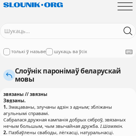
толькі ў назьве
шукаць ва ўсіх
Слоўнік паронімаў беларускай
мовы
звязаны // звязны
Зв
я
заны.
1.
Змацаваны, злучаны адзін з адным; збліжаны
агульнымі справамі.
Сабралася дружная кампанія добрых сяброў, звязаных
нечым большым, чым звычайная дружба.
І.Шамякін.
2.
Пазбаўлены свабоды, лёгкасці, натуральнасці.