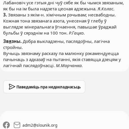
Лабановіч усе гэтыя дні чуў сябе як бы чымся звязаным,
як бы на ім была надзета цесная адзежына.
Я.Колас.
3.
Звязаны з якім-н. хімічным рэчывам; несвабодны.
Кожная тона звязанага азота, унесеная ў глебу ў
выглядзе мінеральнага ўгнаення, павышае ўраджай
бульбы ў сярэднім на 100 тон.
Р.Гацко.
Зв
я
зны.
Добра выкладзены, паслядоўны, лагічна
стройны.
Вучыць звязнаму расказу па малюнку рэкамендуецца
пачынаць з адказаў на пытанні, якія ставяцца дзецям у
лагічнай паслядоўнасці.
М.Марчанка.
Паведаміць пра недакладнасьць
adm2
@
slounik.org