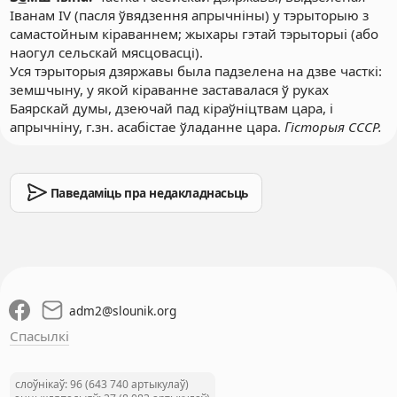
Іванам IV (пасля ўвядзення апрычніны) у тэрыторыю з
самастойным кіраваннем; жыхары гэтай тэрыторыі (або
наогул сельскай мясцовасці).
Уся тэрыторыя дзяржавы была падзелена на дзве часткі:
земшчыну, у якой кіраванне заставалася ў руках
Баярскай думы, дзеючай пад кіраўніцтвам цара, і
апрычніну, г.зн. асабістае ўладанне цара.
Гісторыя СССР.
Паведаміць пра недакладнасьць
adm2
@
slounik.org
Спасылкі
слоўнікаў: 96 (643 740 артыкулаў)