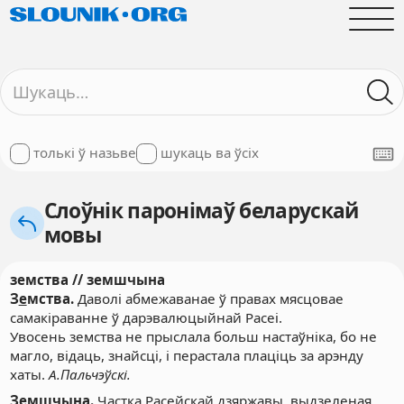
толькі ў назьве
шукаць ва ўсіх
Слоўнік паронімаў беларускай
мовы
земства // земшчына
З
е
мства.
Даволі абмежаванае ў правах мясцовае
самакіраванне ў дарэвалюцыйнай Расеі.
Увосень земства не прыслала больш настаўніка, бо не
магло, відаць, знайсці, і перастала плаціць за арэнду
хаты.
А.Пальчэўскі.
З
е
мшчына.
Частка Расейскай дзяржавы, выдзеленая