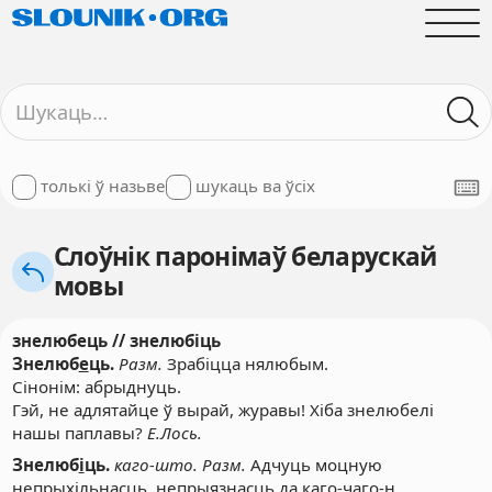
толькі ў назьве
шукаць ва ўсіх
Слоўнік паронімаў беларускай
мовы
знелюбець // знелюбіць
Знелюб
е
ць.
Разм.
Зрабіцца нялюбым.
Сінонім
: абрыднуць.
Гэй, не адлятайце ў вырай, журавы! Хіба знелюбелі
нашы паплавы?
Е.Лось.
Знелюб
і
ць.
каго-што. Разм.
Адчуць моцную
непрыхільнасць, непрыязнасць да каго-чаго-н.