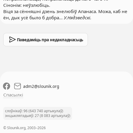
Сінонім
: неўзлюбіць.
Віця за сённяшні дзень знелюбіў Апанаса. Можа, каб не
ён, дык усё было б добра...
У.Нядзведскі.
Паведаміць пра недакладнасьць
adm2
@
slounik.org
Спасылкі
слоўнікаў: 96 (643 740 артыкулаў)
энцыкляпэдыяў: 27 (8 083 артыкулаў)
© Slounik.org, 2003–2026