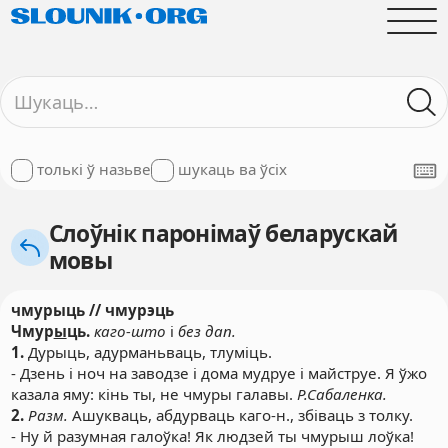
толькі ў назьве
шукаць ва ўсіх
Слоўнік паронімаў беларускай
мовы
чмурыць // чмурэць
Чмур
ы
ць.
каго-што
і
без дап.
1.
Дурыць, адурманьваць, тлуміць.
- Дзень і ноч на заводзе і дома мудруе і майструе. Я ўжо
казала яму: кінь ты, не чмуры галавы.
Р.Сабаленка.
2.
Разм.
Ашукваць, абдурваць каго-н., збіваць з толку.
- Ну й разумная галоўка! Як людзей ты чмурыш лоўка!