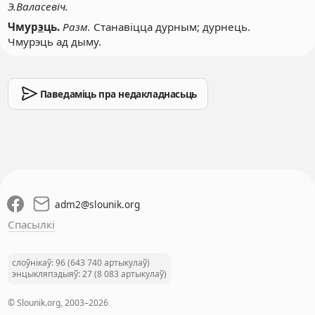
Э.Валасевіч.
Чмур
э
ць.
Разм.
Станавіцца дурным; дурнець.
Чмурэць ад дыму.
Паведаміць пра недакладнасьць
adm2
@
slounik.org
Спасылкі
слоўнікаў: 96 (643 740 артыкулаў)
энцыкляпэдыяў: 27 (8 083 артыкулаў)
© Slounik.org, 2003–2026