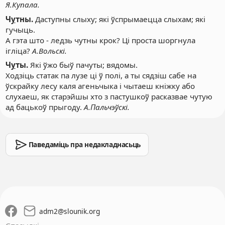
Я.Купала.
Ч
у
тны.
Даступны слыху; які ўспрымаецца слыхам; які
гучыць.
А гэта што - ледзь чутны крок? Ці проста шоргнула
ігліца?
А.Вольскі.
Ч
у
ты.
Які ўжо быў пачуты; вядомы.
Ходзіць статак па лузе ці ў полі, а ты сядзіш сабе на
ўскрайку лесу каля агеньчыка і чытаеш кніжку або
слухаеш, як старэйшы хто з пастушкоў расказвае чутую
ад бацькоў прыгоду.
А.Пальчэўскі.
Паведаміць пра недакладнасьць
adm2
@
slounik.org