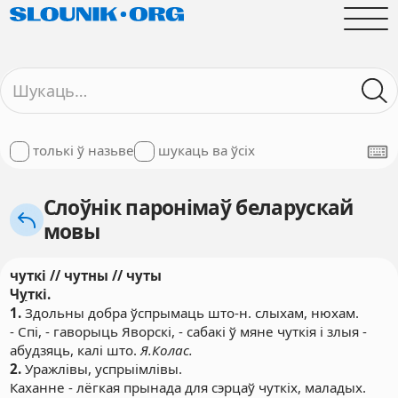
толькі ў назьве
шукаць ва ўсіх
Слоўнік паронімаў беларускай
мовы
чуткі // чутны // чуты
Ч
у
ткі.
1.
Здольны добра ўспрымаць што-н. слыхам, нюхам.
- Спі, - гаворыць Яворскі, - сабакі ў мяне чуткія і злыя -
абудзяць, калі што.
Я.Колас.
2.
Уражлівы, успрыімлівы.
Каханне - лёгкая прынада для сэрцаў чуткіх, маладых.