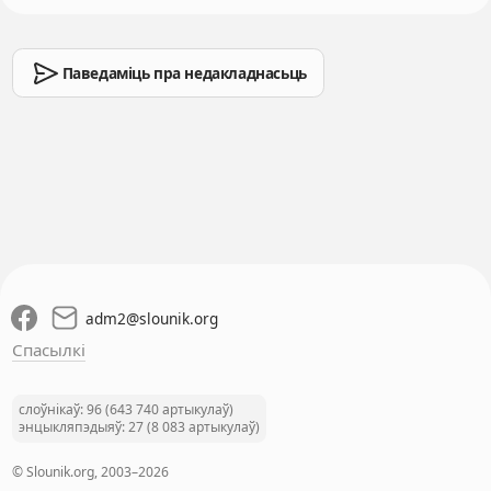
Паведаміць пра недакладнасьць
adm2
@
slounik.org
Спасылкі
слоўнікаў: 96 (643 740 артыкулаў)
энцыкляпэдыяў: 27 (8 083 артыкулаў)
© Slounik.org, 2003–2026