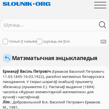
толькі ў назьве
шукаць ва ўсіх
Матэматычная энцыклапедыя
Ермак
о
ў Васіль Пятровіч
(Ермаков Василий Петрович;
11.03.1845-16.03.1922), расейскі матэматык беларускага
паходжання. У тэорыі шэрагаў знайшоў прыкмету
збежнасці (
прыкмета Е.
). Распачаў выданне (1884)
часопіса «Журнал элементарной математики» для
вучняў і настаўнікаў.
Літ.
: Добровольский В.А. Василий Петрович Ермаков.
М., 1981.