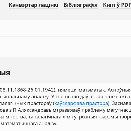
Канвэртар лацінкі
Бібліяграфія
Кнігі ў PDF
дыя
x; 08.11.1868-26.01.1942), нямецкі матэматык. Асноўн
кцыянальнаму аналізу. Упершыню даў азначэнне і ажы
палагічных прастораў (
хаўсдарфава прастора
). Заснав
часова з П.Аляксандравым) развязаў праблему магутнасц
 мноства, тапалагічнага ліміту, розныя тэарэмы тэор
, матэматычнага аналізу.