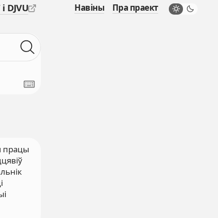
 і DJVU
Навіны
Пра праект
ыя працы
ццявіў
альнік
і
ыі