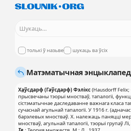
толькі ў назьве
шукаць ва ўсіх
Матэматычная энцыклапе
Х
а
ўсдарф (Гаўсдарф) Фэлікс
(Hausdorff Feli
прысвечаны тэорыі мностваў, тапалогіі, фун
сістэматычнае даследаванне важнага класа та
сучаснай агульнай тапалогіі. У 1916 г. (адна
барэлевых мностваў. Х. належаць паняцці меры
мностваў, агульнай тапалогіі, тэорыі групаў Лі
Тв.
: Теория множеств. М.; Л., 1937.