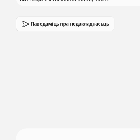
Паведаміць пра недакладнасьць