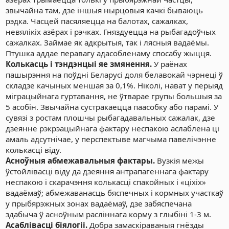
звычайна там, дзе іншыя нырцовыя качкі бываюць
рэдка. Часцей пасяляецца на балотах, сажалках,
невялікіх азёрах і рэчках. Гняздуецца на рыбагадоўчых
сажалках. Займае як адкрытыя, так і лясныя вадаёмы.
Птушка аддае перавагу адасобленаму спосабу жыцця.
Колькасць і тэндэнцыі яе змянення.
У раёнах
пашырэння на поўдні Беларусі доля белавокай чэрнеці ў
складзе качыных меншая за 0,1%. Ніколі, нават у перыяд
міграцыйнага гуртавання, не ўтварае групы большыя за
5 асобін. Звычайна сустракаецца паасобку або парамі. У
сувязі з ростам плошчы рыбагадавальных сажалак, дзе
дзеянне рэкрэацыйнага фактару неспакою аслаблена ці
амаль адсутнічае, у перспектыве магчыма павелічэнне
колькасці віду.
Асноўныя абмежавальныя фактары.
Вузкія межы
ўстойлівасці віду да дзеяння антрапагеннага фактару
неспакою і скарачэння колькасці спакойных і «ціхіх»
вадаёмаў; абмежаванасць бяспечных і кормных участкаў
у прыбярэжных зонах вадаёмаў, дзе забяспечана
здабыча ў асноўным расліннага корму з глыбіні 1-3 м.
Асаблівасці біялогіі.
Добра замаскіраваныя гнёзды