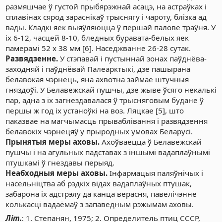
размяшчае ў густой прыбярэжнай асацэ, на астраўках і
сплавінах сярод зараснікаў трыснягу і чароту, блізка ад
вады. Кладкі яек выяўляюцца ў першай палове траўня. У
іх 6-12, часцей 8-10, бледных буравата-белых яек
памерамі 52 x 38 мм [6]. Наседжванне 26-28 сутак.
Развядзенне.
У стэпавай і пустыннай зонах паўднёва-
заходняй і паўднёвай Палеарктыкі, дзе пашырана
белавокая чэрнець, яна ахвотна займае штучныя
гняздоўі. У Белавежскай пушчы, дзе жыве ўсяго некалькі
пар, адна з іх загнездавалася ў трысняговым будане ў
першы ж год іх устаноўкі на воз. Ляцкае [5], што
паказвае на магчымасць прываблівання і развядзення
белавокіх чэрнецяў у прыродных умовах Беларусі.
Прынятыя меры аховы.
Ахоўваецца ў Белавежскай
пушчы і на агульных падставах з іншымі вадаплаўнымі
птушкамі ў гнездавы перыяд.
Неабходныя меры аховы.
Інфармацыя паляўнічых і
насельніцтва аб рэдкіх відах вадаплаўных птушак,
забарона іх адстрэлу да канца верасня, павелічэнне
колькасці вадаёмаў з запаведным рэжымам аховы.
Літ.
: 1. Степанян, 1975; 2. Определитель птиц СССР,