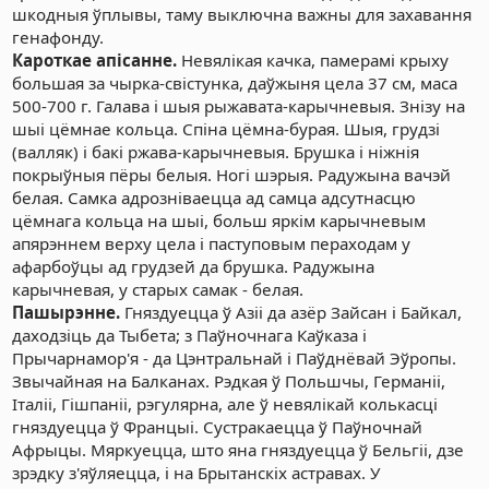
шкодныя ўплывы, таму выключна важны для захавання
генафонду.
Кароткае апісанне.
Невялікая качка, памерамі крыху
большая за чырка-свістунка, даўжыня цела 37 см, маса
500-700 г. Галава і шыя рыжавата-карычневыя. Знізу на
шыі цёмнае кольца. Спіна цёмна-бурая. Шыя, грудзі
(валляк) і бакі ржава-карычневыя. Брушка і ніжнія
покрыўныя пёры белыя. Ногі шэрыя. Радужына вачэй
белая. Самка адрозніваецца ад самца адсутнасцю
цёмнага кольца на шыі, больш яркім карычневым
апярэннем верху цела і паступовым пераходам у
афарбоўцы ад грудзей да брушка. Радужына
карычневая, у старых самак - белая.
Пашырэнне.
Гняздуецца ў Азіі да азёр Зайсан і Байкал,
даходзіць да Тыбета; з Паўночнага Каўказа і
Прычарнамор'я - да Цэнтральнай і Паўднёвай Эўропы.
Звычайная на Балканах. Рэдкая ў Польшчы, Германіі,
Італіі, Гішпаніі, рэгулярна, але ў невялікай колькасці
гняздуецца ў Францыі. Сустракаецца ў Паўночнай
Афрыцы. Мяркуецца, што яна гняздуецца ў Бельгіі, дзе
зрэдку з'яўляецца, і на Брытанскіх астравах. У