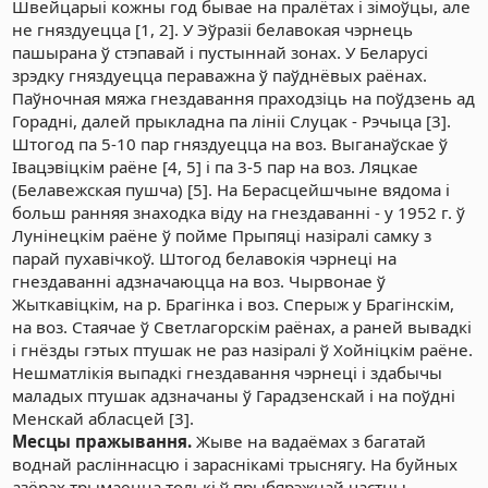
Швейцарыі кожны год бывае на пралётах і зімоўцы, але
не гняздуецца [1, 2]. У Эўразіі белавокая чэрнець
пашырана ў стэпавай і пустыннай зонах. У Беларусі
зрэдку гняздуецца пераважна ў паўднёвых раёнах.
Паўночная мяжа гнездавання праходзіць на поўдзень ад
Горадні, далей прыкладна па лініі Слуцак - Рэчыца [3].
Штогод па 5-10 пар гняздуецца на воз. Выганаўскае ў
Івацэвіцкім раёне [4, 5] і па 3-5 пар на воз. Ляцкае
(Белавежская пушча) [5]. На Берасцейшчыне вядома і
больш ранняя знаходка віду на гнездаванні - у 1952 г. ў
Лунінецкім раёне ў пойме Прыпяці назіралі самку з
парай пухавічкоў. Штогод белавокія чэрнеці на
гнездаванні адзначаюцца на воз. Чырвонае ў
Жыткавіцкім, на р. Брагінка і воз. Сперыж у Брагінскім,
на воз. Стаячае ў Светлагорскім раёнах, а раней вывадкі
і гнёзды гэтых птушак не раз назіралі ў Хойніцкім раёне.
Нешматлікія выпадкі гнездавання чэрнеці і здабычы
маладых птушак адзначаны ў Гарадзенскай і на поўдні
Менскай абласцей [3].
Месцы пражывання.
Жыве на вадаёмах з багатай
воднай расліннасцю і зараснікамі трыснягу. На буйных
азёрах трымаецца толькі ў прыбярэжнай частцы,