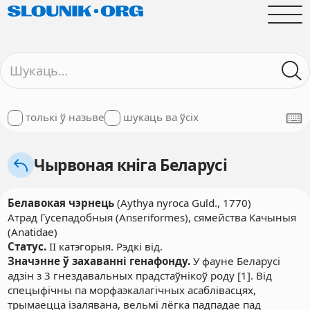
толькі ў назьве
шукаць ва ўсіх
Чырвоная кніга Беларусі
Белавокая чэрнець
(Aythya nyroca Guld., 1770)
Атрад Гусепадобныя (Anseriformes), сямейства Качыныя
(Anatidae)
Статус.
II катэгорыя. Рэдкі від.
Значэнне ў захаванні генафонду.
У фауне Беларусі
адзін з 3 гнездавальных прадстаўнікоў роду [1]. Від
спецыфічны па морфаэкалагічных асаблівасцях,
трымаецца ізалявана, вельмі лёгка падпадае пад