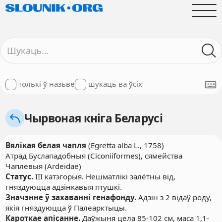
толькі ў назьве
шукаць ва ўсіх
Чырвоная кніга Беларусі
Вялікая белая чапля
(Egretta alba L., 1758)
Атрад Буслападобныя (Ciconiiformes), сямейства
Чаплевыя (Ardeidae)
Статус.
III катэгорыя. Нешматлікі залётны від,
гняздуюцца адзінкавыя птушкі.
Значэнне ў захаванні генафонду.
Адзін з 2 відаў роду,
якія гняздуюцца ў Палеарктыцы.
Кароткае апісанне.
Даўжыня цела 85-102 см, маса 1,1-