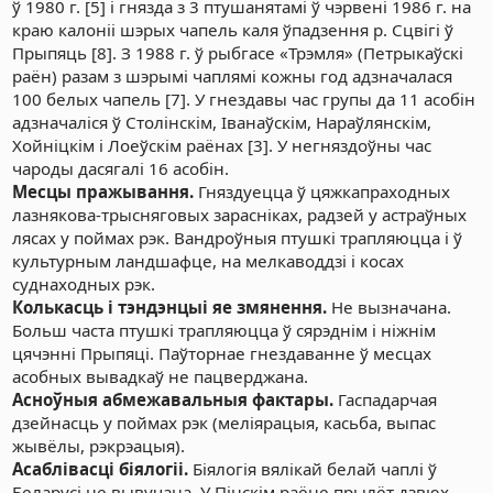
ў 1980 г. [5] і гнязда з 3 птушанятамі ў чэрвені 1986 г. на
краю калоніі шэрых чапель каля ўпадзення р. Сцвігі ў
Прыпяць [8]. З 1988 г. ў рыбгасе «Трэмля» (Петрыкаўскі
раён) разам з шэрымі чаплямі кожны год адзначалася
100 белых чапель [7]. У гнездавы час групы да 11 асобін
адзначаліся ў Столінскім, Іванаўскім, Нараўлянскім,
Хойніцкім і Лоеўскім раёнах [3]. У негняздоўны час
чароды дасягалі 16 асобін.
Месцы пражывання.
Гняздуецца ў цяжкапраходных
лазнякова-трысняговых зарасніках, радзей у астраўных
лясах у поймах рэк. Вандроўныя птушкі трапляюцца і ў
культурным ландшафце, на мелкаводдзі і косах
суднаходных рэк.
Колькасць і тэндэнцыі яе змянення.
Не вызначана.
Больш часта птушкі трапляюцца ў сярэднім і ніжнім
цячэнні Прыпяці. Паўторнае гнездаванне ў месцах
асобных вывадкаў не пацверджана.
Асноўныя абмежавальныя фактары.
Гаспадарчая
дзейнасць у поймах рэк (меліярацыя, касьба, выпас
жывёлы, рэкрэацыя).
Асаблівасці біялогіі.
Біялогія вялікай белай чаплі ў
Беларусі не вывучана. У Пінскім раёне прылёт дзвюх