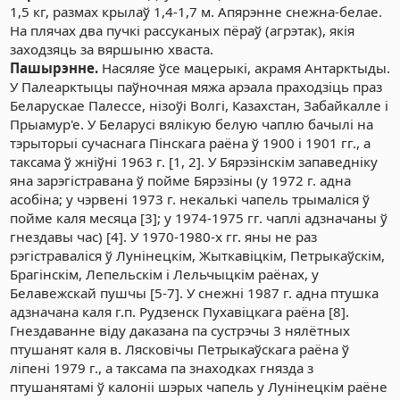
1,5 кг, размах крылаў 1,4-1,7 м. Апярэнне снежна-белае.
На плячах два пучкі рассуканых пёраў (агрэтак), якія
заходзяць за вяршыню хваста.
Пашырэнне.
Насяляе ўсе мацерыкі, акрамя Антарктыды.
У Палеарктыцы паўночная мяжа арэала праходзіць праз
Беларускае Палессе, нізоўі Волгі, Казахстан, Забайкалле і
Прыамур'е. У Беларусі вялікую белую чаплю бачылі на
тэрыторыі сучаснага Пінскага раёна ў 1900 і 1901 гг., а
таксама ў жніўні 1963 г. [1, 2]. У Бярэзінскім запаведніку
яна зарэгістравана ў пойме Бярэзіны (у 1972 г. адна
асобіна; у чэрвені 1973 г. некалькі чапель трымаліся ў
пойме каля месяца [3]; у 1974-1975 гг. чаплі адзначаны ў
гнездавы час) [4]. У 1970-1980-х гг. яны не раз
рэгістраваліся ў Лунінецкім, Жыткавіцкім, Петрыкаўскім,
Брагінскім, Лепельскім і Лельчыцкім раёнах, у
Белавежскай пушчы [5-7]. У снежні 1987 г. адна птушка
адзначана каля г.п. Рудзенск Пухавіцкага раёна [8].
Гнездаванне віду даказана па сустрэчы 3 нялётных
птушанят каля в. Лясковічы Петрыкаўскага раёна ў
ліпені 1979 г., а таксама па знаходках гнязда з
птушанятамі ў калоніі шэрых чапель у Лунінецкім раёне