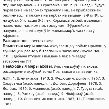
птушак адзначаны 10 красавіка 1985 г. [9]. Гнёзды будуе
пераважна на заломах трыснягу і іншай прыбярэжнай
расліннасці, а таксама на вербах на вышыні 8-9 м [9], ці
на дубах. У кладцы 3-5 яек. Корміцца рыбай, воднымі і
наземнымі насякомымі, грызунамі. Эўрапейская
папуляцыя чаплі зімуе ў Міжземнамор'і, часткова ў
Афрыцы.
Развядзенне.
Звестак няма.
Прынятыя меры аховы.
Ахоўваецца ў пойме Прыпяці ў
Лунінецкім раёне ў біялагічным заказніку «Вусце Лані»
[10]. Здабыча птушак і выманне яек з гнёздаў
забаронены [11].
Неабходныя меры аховы.
Улік гняздоўяў і іх ахова,
расшырэнне ахоўнай зоны Прыпяцкага запаведніка.
Літ.
: 1. Шнитников, 1913; 2. Федюшин, Долбик, 1967; 3.
Самусенка (асаб. павед.); 4. Долбик, Дорофеев, 1978; 5.
Долбик, 1985; 6. Амялюсік (асаб. павед.); 7. Турута (асаб.
павед.); 8. Ражкоў (асаб. павед.); 9. Нікіфараў (асаб.
павед.); 10. Справочник охотника, 1987; 11. Положение,
1987.