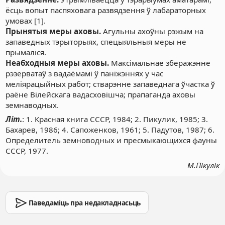
ёсць вопыт паспяховага развядзення ў лабараторных
умовах [1].
Прынятыя меры аховы.
Агульны ахоўны рэжым на
запаведных тэрыторыях, спецыяльныя меры не
прымаліся.
Неабходныя меры аховы.
Максімальнае зберажэнне
рэзерватаў з вадаёмамі ў паніжэннях у час
меліярацыйных работ; стварэнне запаведнага ўчастка ў
раёне Вілейскага вадасховішча; прапаганда аховы
земнаводных.
Літ.
: 1. Красная книга СССР, 1984; 2. Пикулик, 1985; 3.
Бахарев, 1986; 4. Сапоженков, 1961; 5. Падутов, 1987; 6.
Определитель земноводных и пресмыкающихся фауны
СССР, 1977.
М.Пікулік
Паведаміць пра недакладнасьць