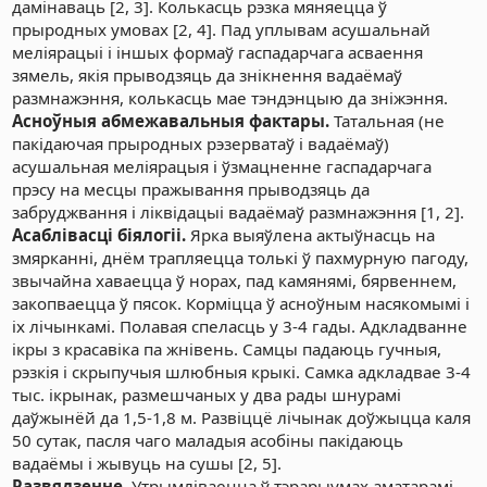
дамінаваць [2, 3]. Колькасць рэзка мяняецца ў
прыродных умовах [2, 4]. Пад уплывам асушальнай
меліярацыі і іншых формаў гаспадарчага асваення
зямель, якія прыводзяць да знікнення вадаёмаў
размнажэння, колькасць мае тэндэнцыю да зніжэння.
Асноўныя абмежавальныя фактары.
Татальная (не
пакідаючая прыродных рэзерватаў і вадаёмаў)
асушальная меліярацыя і ўзмацненне гаспадарчага
прэсу на месцы пражывання прыводзяць да
забруджвання і ліквідацыі вадаёмаў размнажэння [1, 2].
Асаблівасці біялогіі.
Ярка выяўлена актыўнасць на
змярканні, днём трапляецца толькі ў пахмурную пагоду,
звычайна хаваецца ў норах, пад камянямі, бярвеннем,
закопваецца ў пясок. Корміцца ў асноўным насякомымі і
іх лічынкамі. Полавая спеласць у 3-4 гады. Адкладванне
ікры з красавіка па жнівень. Самцы падаюць гучныя,
рэзкія і скрыпучыя шлюбныя крыкі. Самка адкладвае 3-4
тыс. ікрынак, размешчаных у два рады шнурамі
даўжынёй да 1,5-1,8 м. Развіццё лічынак доўжыцца каля
50 сутак, пасля чаго маладыя асобіны пакідаюць
вадаёмы і жывуць на сушы [2, 5].
Развядзенне.
Утрымліваецца ў тэрарыумах аматарамі,