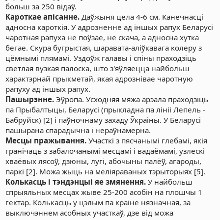
больш за 250 відаў.
Кароткае апісанне.
Даўжыня цела 4-6 см. Канечнасці
адносна кароткія. У адрозненне ад іншых рапух Беларусі
чаротная рапуха не поўзае, не скача, а адносна хутка
бегае. Скура бугрыстая, шаравата-аліўкавага колеру з
цёмнымі плямамі. Уздоўж галавы і спіны праходзіць
светлая вузкая палоска, што з'яўляецца найбольш
характэрнай прыкметай, якая адрознівае чаротную
рапуху ад іншых рапух.
Пашырэнне.
Эўропа. Усходняя мяжа арэала праходзіць
па Прыбалтыцы, Беларусі (прыкладна па лініі Лепель -
Бабруйск) [2] і паўночнаму захаду Ўкраіны. У Беларусі
пашырана спарадычна і нераўнамерна.
Месцы пражывання.
Участкі з пясчанымі глебамі, якія
гранічаць з забалочанымі месцамі і вадаёмамі, узлескі
хваёвых лясоў, дзюны, лугі, абочыны палёў, агароды,
паркі [2]. Можа жыць на меліяраваных тэрыторыях [5].
Колькасць і тэндэнцыі яе змянення.
У найбольш
спрыяльных месцах жыве 25-200 асобін на плошчы 1
гектар. Колькасць у цэлым па краіне нязначная, за
выключэннем асобных участкаў, дзе від можа