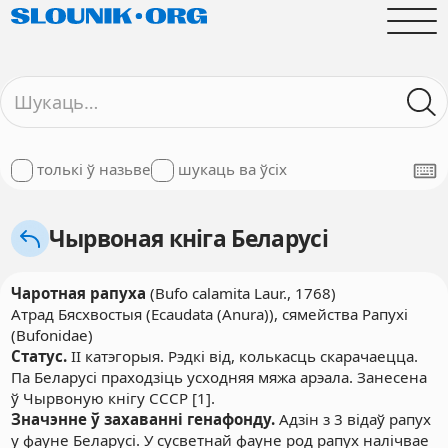
толькі ў назьве
шукаць ва ўсіх
Чырвоная кніга Беларусі
Чаротная рапуха
(Bufo calamita Laur., 1768)
Атрад Бясхвостыя (Ecaudata (Anura)), сямейства Рапухі
(Bufonidae)
Статус.
II катэгорыя. Рэдкі від, колькасць скарачаецца.
Па Беларусі праходзіць усходняя мяжа арэала. Занесена
ў Чырвоную кнігу СССР [1].
Значэнне ў захаванні генафонду.
Адзін з 3 відаў рапух
у фауне Беларусі. У сусветнай фауне род рапух налічвае